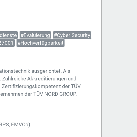
dienste
#Evaluierung
#Cyber Security
27001
#Hochverfügbarkeit
ationstechnik ausgerichtet. Als
d. Zahlreiche Akkreditierungen und
d Zertifizierungskompetenz der TÜV
 Unternehmen der TÜV NORD GROUP.
 FIPS, EMVCo)