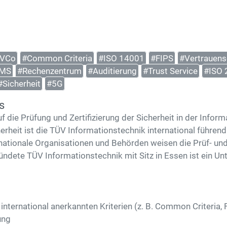
VCo
#Common Criteria
#ISO 14001
#FIPS
#Vertrauens
SMS
#Rechenzentrum
#Auditierung
#Trust Service
#ISO 
#Sicherheit
#5G
s
die Prüfung und Zertifizierung der Sicherheit in der Inform
herheit ist die TÜV Informationstechnik international führen
nationale Organisationen und Behörden weisen die Prüf- un
ündete TÜV Informationstechnik mit Sitz in Essen ist ein
international anerkannten Kriterien (z. B. Common Criteria,
ung