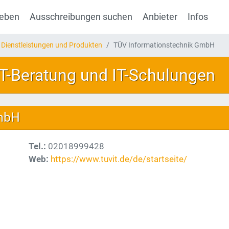
geben
Ausschreibungen suchen
Anbieter
Infos
 Dienstleistungen und Produkten
TÜV Informationstechnik GmbH
IT-Beratung und IT-Schulungen
GmbH
Tel.:
02018999428
Web:
https://www.tuvit.de/de/startseite/