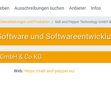
geben
Ausschreibungen suchen
Anbieter
Infos
 Dienstleistungen und Produkten
Salt and Pepper Technology GmbH 
 Software und Softwareentwickl
y GmbH & Co.KG
Web:
https://salt-and-pepper.eu/