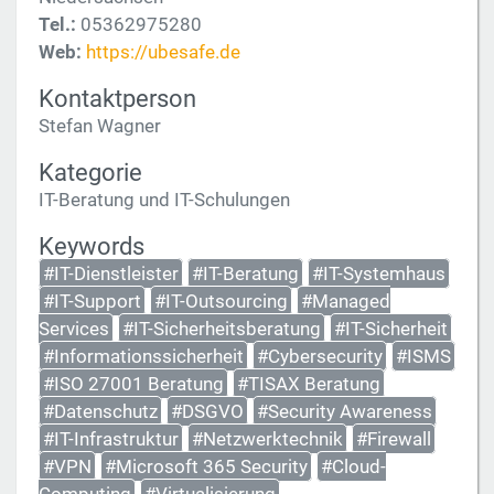
Tel.:
05362975280
Web:
https://ubesafe.de
Kontaktperson
Stefan Wagner
Kategorie
IT-Beratung und IT-Schulungen
Keywords
#IT-Dienstleister
#IT-Beratung
#IT-Systemhaus
#IT-Support
#IT-Outsourcing
#Managed
Services
#IT-Sicherheitsberatung
#IT-Sicherheit
#Informationssicherheit
#Cybersecurity
#ISMS
#ISO 27001 Beratung
#TISAX Beratung
#Datenschutz
#DSGVO
#Security Awareness
#IT-Infrastruktur
#Netzwerktechnik
#Firewall
#VPN
#Microsoft 365 Security
#Cloud-