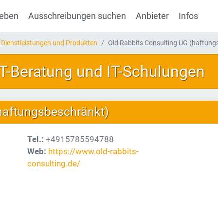
geben
Ausschreibungen suchen
Anbieter
Infos
 Dienstleistungen und Produkten
Old Rabbits Consulting UG (haftung
IT-Beratung und IT-Schulungen
(haftungsbeschränkt)
Tel.:
+4915785594788
Web:
https://www.old-rabbits-
consulting.de/