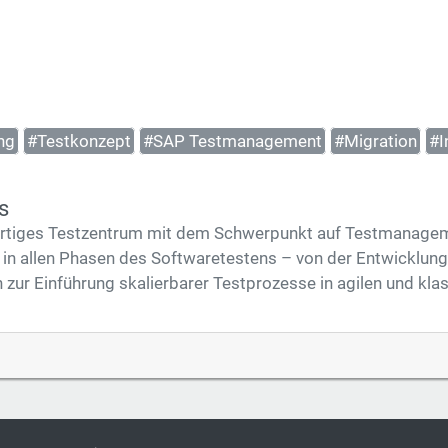
ng
#Testkonzept
#SAP Testmanagement
#Migration
#I
s
uartiges Testzentrum mit dem Schwerpunkt auf Testmanageme
 in allen Phasen des Softwaretestens – von der Entwicklun
n zur Einführung skalierbarer Testprozesse in agilen und k