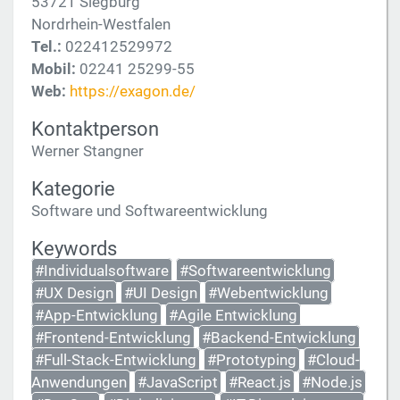
53721 Siegburg
Nordrhein-Westfalen
Tel.:
022412529972
Mobil:
02241 25299-55
Web:
https://exagon.de/
Kontaktperson
Werner Stangner
Kategorie
Software und Softwareentwicklung
Keywords
#Individualsoftware
#Softwareentwicklung
#UX Design
#UI Design
#Webentwicklung
#App-Entwicklung
#Agile Entwicklung
#Frontend-Entwicklung
#Backend-Entwicklung
#Full-Stack-Entwicklung
#Prototyping
#Cloud-
Anwendungen
#JavaScript
#React.js
#Node.js