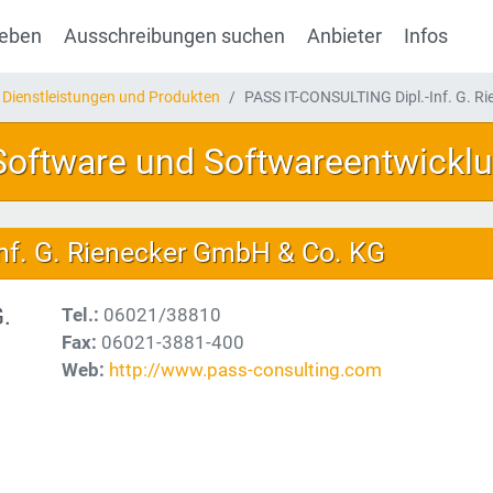
geben
Ausschreibungen suchen
Anbieter
Infos
 Dienstleistungen und Produkten
PASS IT-CONSULTING Dipl.-Inf. G. R
 Software und Softwareentwickl
nf. G. Rienecker GmbH & Co. KG
.
Tel.:
06021/38810
Fax:
06021-3881-400
Web:
http://www.pass-consulting.com