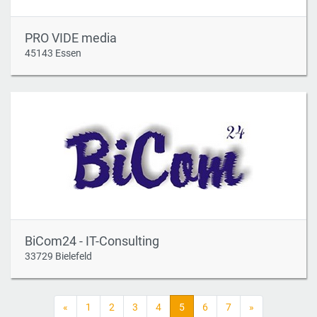
PRO VIDE media
45143 Essen
BiCom24 - IT-Consulting
33729 Bielefeld
«
1
2
3
4
5
6
7
»