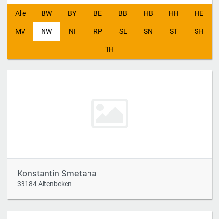
Alle
BW
BY
BE
BB
HB
HH
HE
MV
NW
NI
RP
SL
SN
ST
SH
TH
Konstantin Smetana
33184 Altenbeken