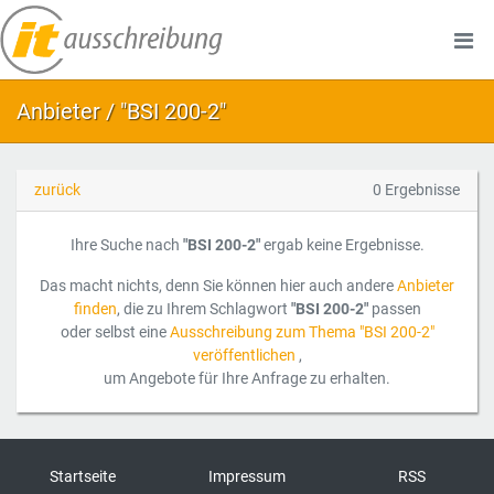
Anbieter / "BSI 200-2"
zurück
0 Ergebnisse
Ihre Suche nach
"BSI 200-2"
ergab keine Ergebnisse.
Das macht nichts, denn Sie können hier auch andere
Anbieter
finden
, die zu Ihrem Schlagwort
"BSI 200-2"
passen
oder selbst eine
Ausschreibung zum Thema "BSI 200-2"
veröffentlichen
,
um Angebote für Ihre Anfrage zu erhalten.
Startseite
Impressum
RSS