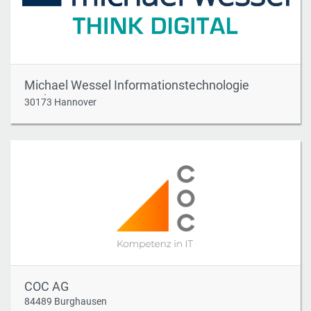
Michael Wessel Informationstechnologie
GmbH
30173 Hannover
COC AG
84489 Burghausen