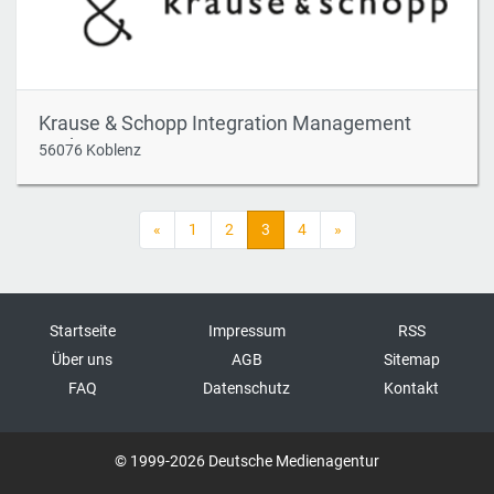
Krause & Schopp Integration Management
GmbH
56076 Koblenz
«
1
2
3
4
»
Startseite
Impressum
RSS
Über uns
AGB
Sitemap
FAQ
Datenschutz
Kontakt
© 1999-2026 Deutsche Medienagentur