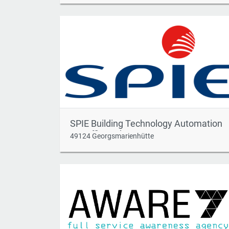
SPIE Building Technology Automation
& Traffic GmbH
49124 Georgsmarienhütte