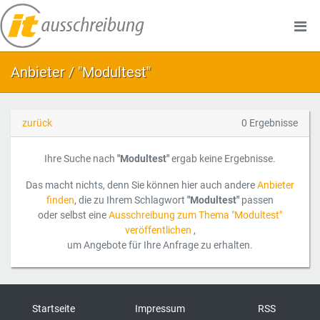
Anbieter / "Modultest"
zurück
0 Ergebnisse
Ihre Suche nach
"Modultest"
ergab keine Ergebnisse.
Das macht nichts, denn Sie können hier auch andere
Anbieter
finden
, die zu Ihrem Schlagwort
"Modultest"
passen
oder selbst eine
Ausschreibung zum Thema "Modultest"
veröffentlichen
,
um Angebote für Ihre Anfrage zu erhalten.
Startseite
Impressum
RSS