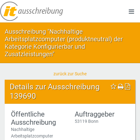
Ausschreibung "Nachhaltige
Arbeitsplatzcomputer (produktneutral) der
Kategorie Konfigurierbar und
Zusatzleistungen"
zurück zur Suche
Details zur Ausschreibung
139690
Öffentliche
Auftraggeber
Ausschreibung
53119 Bonn
Nachhaltige
Arbeitsplatzcomputer