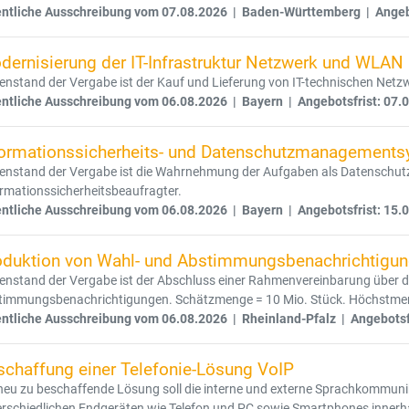
entliche Ausschreibung vom 07.08.2026 | Baden-Württemberg | Angebo
dernisierung der IT-Infrastruktur Netzwerk und WLAN
nstand der Vergabe ist der Kauf und Lieferung von IT-technischen Netz
entliche Ausschreibung vom 06.08.2026 | Bayern | Angebotsfrist: 07.
formationssicherheits- und Datenschutzmanagement
enstand der Vergabe ist die Wahrnehmung der Aufgaben als Datenschut
rmationssicherheitsbeaufragter.
entliche Ausschreibung vom 06.08.2026 | Bayern | Angebotsfrist: 15.
oduktion von Wahl- und Abstimmungsbenachrichtigu
enstand der Vergabe ist der Abschluss einer Rahmenvereinbarung über d
timmungsbenachrichtigungen. Schätzmenge = 10 Mio. Stück. Höchstmen
entliche Ausschreibung vom 06.08.2026 | Rheinland-Pfalz | Angebotsf
schaffung einer Telefonie-Lösung VoIP
neu zu beschaffende Lösung soll die interne und externe Sprachkommunika
rschiedlichen Endgeräten wie Telefon und PC sowie Smartphones innerha