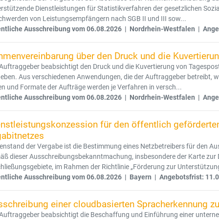
rstützende Dienstleistungen für Statistikverfahren der gesetzlichen Soz
chwerden von Leistungsempfängern nach SGB II und III sow...
entliche Ausschreibung vom 06.08.2026 | Nordrhein-Westfalen | Angeb
hmenvereinbarung über den Druck und die Kuvertierun
 Auftraggeber beabsichtigt den Druck und die Kuvertierung von Tagespo
eben. Aus verschiedenen Anwendungen, die der Auftraggeber betreibt, wer
n und Formate der Aufträge werden je Verfahren in versch...
entliche Ausschreibung vom 06.08.2026 | Nordrhein-Westfalen | Angeb
nstleistungskonzession für den öffentlich geförderte
gabitnetzes
nstand der Vergabe ist die Bestimmung eines Netzbetreibers für den Aus
äß dieser Ausschreibungsbekanntmachung, insbesondere der Karte zur Da
hließungsgebiete, im Rahmen der Richtlinie „Förderung zur Unterstützung
entliche Ausschreibung vom 06.08.2026 | Bayern | Angebotsfrist: 11.
sschreibung einer cloudbasierten Spracherkennung z
Auftraggeber beabsichtigt die Beschaffung und Einführung einer unterne