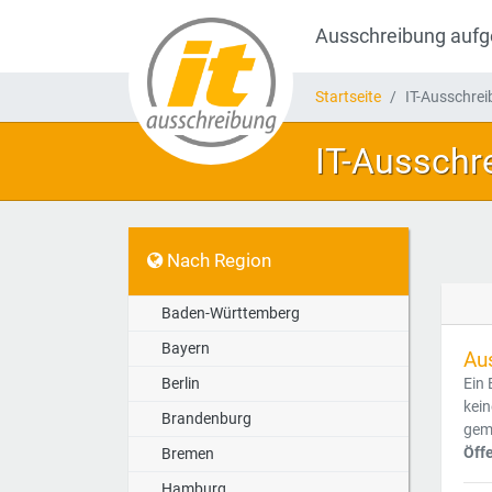
Ausschreibung auf
Startseite
IT-Ausschre
IT-Ausschr
Nach Region
Baden-Württemberg
Bayern
Au
Berlin
Ein 
kein
Brandenburg
gemä
Öff
Bremen
Hamburg