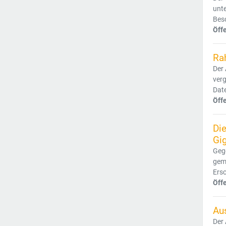
unte
Bes
Öff
Ra
Der
verg
Date
Öff
Die
Gi
Gege
gem
Ersc
Öff
Au
Der 