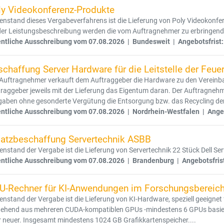
ly Videokonferenz-Produkte
nstand dieses Vergabeverfahrens ist die Lieferung von Poly Videokonfe
der Leistungsbeschreibung werden die vom Auftragnehmer zu erbringenden
entliche Ausschreibung vom 07.08.2026 | Bundesweit | Angebotsfrist:
chaffung Server Hardware für die Leitstelle der Feue
 Auftragnehmer verkauft dem Auftraggeber die Hardware zu den Vereinb
raggeber jeweils mit der Lieferung das Eigentum daran. Der Auftragneh
gaben ohne gesonderte Vergütung die Entsorgung bzw. das Recycling der
entliche Ausschreibung vom 07.08.2026 | Nordrhein-Westfalen | Angeb
satzbeschaffung Servertechnik ASBB
nstand der Vergabe ist die Lieferung von Servertechnik 22 Stück Dell Ser
entliche Ausschreibung vom 07.08.2026 | Brandenburg | Angebotsfris
U-Rechner für KI-Anwendungen im Forschungsbereich 
nstand der Vergabe ist die Lieferung von KI-Hardware, speziell geeignet
tehend aus mehreren CUDA-kompatiblen GPUs -mindestens 6 GPUs basiere
 neuer. Insgesamt mindestens 1024 GB Grafikkartenspeicher....