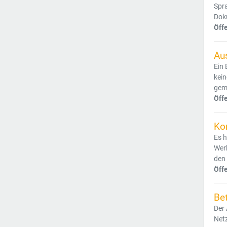
Spra
Dok
Öff
Au
Ein 
kein
gemä
Öff
Ko
Es h
Wer
den
Öff
Bet
Der 
Netz