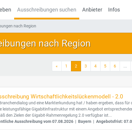
geben
Ausschreibungen suchen
Anbieter
Infos
ibungen nach Region
eibungen nach Region
«
1
2
3
4
5
6
...
sschreibung Wirtschaftlichkeitslückenmodell - 2.0
Branchendialog und eine Markterkundung hat / haben ergeben, dass für d
e leistungsfähige Gigabitinfrastruktur mit einem Angebot entsprechend
ß den Zielen der Gigabit-Rahmenregelung 2.0 verfügbar ist...
entliche Ausschreibung vom 07.08.2026 | Bayern | Angebotsfrist: 07.