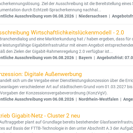
cherkennungslösung. Ziel der Ausschreibung ist die Bereitstellung eines
umentation durch Echtzeit-Spracherkennung nachhal...
entliche Ausschreibung vom 06.08.2026 | Niedersachsen | Angebotsfr
sschreibung Wirtschaftlichkeitslückenmodell - 2.0
Branchendialog und eine Markterkundung hat / haben ergeben, dass für d
e leistungsfähige Gigabitinfrastruktur mit einem Angebot entsprechend
ß den Zielen der Gigabit-Rahmenregelung 2.0 verfügbar ist...
entliche Ausschreibung vom 06.08.2026 | Bayern | Angebotsfrist: 07.
nzession: Digitale Außenwerbung
andelt sich um die Vergabe einer Dienstleistungskonzession über die Erri
beanlagen verschiedener Art auf städtischem Grund vom 01.03.2027 bis 
 Vorgaben der Konzessionsvergabeverordnung (KonzVgV).
entliche Ausschreibung vom 06.08.2026 | Nordrhein-Westfalen | Angeb
rieb Gigabit-Netz - Cluster 2 neu
Auftraggeber plant auf Grundlage bereits bestehender Glasfaserinfrastruk
es auf Basis der FTTB-Technologie in den unter Abschnitt A.3 der Aufg