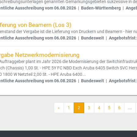
schreibungsunterlagen genannten Gemarkungsgebieten sukzessive in de
entliche Ausschreibung vom 06.08.2026 | Baden-Württemberg | Angebo
eferung von Beamern (Los 3)
nstand der Vergabe ist die Lieferung von Druckern und Beamern - hier n
entliche Ausschreibung vom 06.08.2026 | Bundesweit | Angebotsfrist:
rgabe Netzwerkmodernisierung
Auftraggeber plant im Jahr 2026 die Modernisierung der Switchinfrastr
ch (Chassis) 1,00 St. - HPE 5Y FC NBD Exch Aruba 6405 Switch SVC Herst
 1800 W Netzteil 2,00 St. - HPE Aruba 6400...
entliche Ausschreibung vom 06.08.2026 | Bundesweit | Angebotsfrist:
«
1
2
3
4
5
6
...