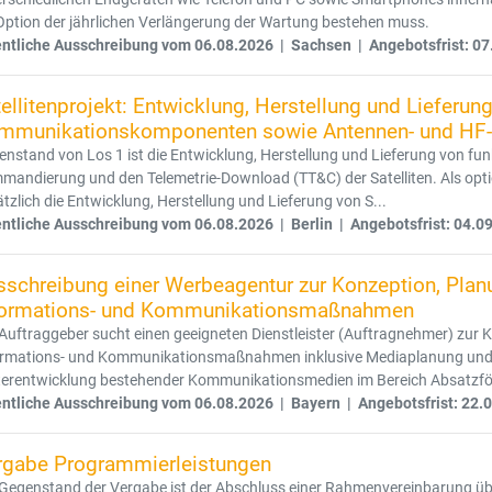
Option der jährlichen Verlängerung der Wartung bestehen muss.
entliche Ausschreibung vom 06.08.2026 | Sachsen | Angebotsfrist: 07
ellitenprojekt: Entwicklung, Herstellung und Lieferun
mmunikationskomponenten sowie Antennen- und HF-
nstand von Los 1 ist die Entwicklung, Herstellung und Lieferung von fu
mandierung und den Telemetrie-Download (TT&C) der Satelliten. Als opt
tzlich die Entwicklung, Herstellung und Lieferung von S...
entliche Ausschreibung vom 06.08.2026 | Berlin | Angebotsfrist: 04.0
sschreibung einer Werbeagentur zur Konzeption, Pla
formations- und Kommunikationsmaßnahmen
Auftraggeber sucht einen geeigneten Dienstleister (Auftragnehmer) zu
ormations- und Kommunikationsmaßnahmen inklusive Mediaplanung und -
terentwicklung bestehender Kommunikationsmedien im Bereich Absatzför
entliche Ausschreibung vom 06.08.2026 | Bayern | Angebotsfrist: 22.
rgabe Programmierleistungen
 Gegenstand der Vergabe ist der Abschluss einer Rahmenvereinbarung üb