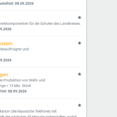
tsfrist: 08.09.2026
werkkomponenten für die Schulen des Landkreises.
09.2026
system
zbeauftragter und
09.2026
ngen
ie Produktion von Wahl- und
ge = 15 Mio. Stück
rist: 08.09.2026
tion (die klassische Telefonie) mit
lb der nächsten 48 Monate sicherstellen, wobei