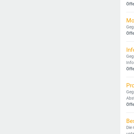
Öff
Mo
Gege
Öff
In
Geg
Info
Öff
Pr
Geg
Abs
Öff
Be
Die 
unte