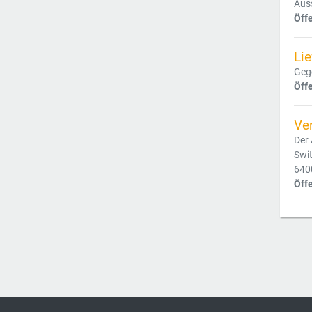
Aus
Öff
Li
Gege
Öff
Ve
Der 
Swit
6400
Öff