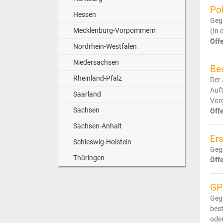
Po
Hessen
Gege
Mecklenburg-Vorpommern
(In 
Öff
Nordrhein-Westfalen
Niedersachsen
Bes
Rheinland-Pfalz
Der
Auft
Saarland
Vor
Sachsen
Öff
Sachsen-Anhalt
Er
Schleswig-Holstein
Gege
Thüringen
Öff
GP
Gege
bes
oder