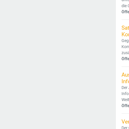
die 
Öff
Sat
Ko
Gege
Kom
zusä
Öff
Au
In
Der 
Inf
Wei
Öff
Ve
Der