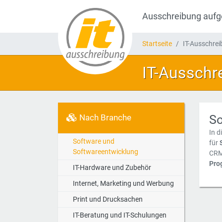
Ausschreibung auf
Startseite
IT-Ausschre
IT-Ausschr
So
Nach Branche
In d
Software und
für
Softwareentwicklung
CRM
Pro
IT-Hardware und Zubehör
Internet, Marketing und Werbung
Print und Drucksachen
IT-Beratung und IT-Schulungen