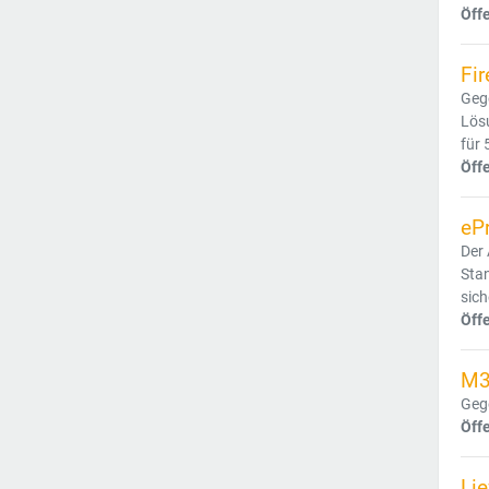
Öff
Fir
Gege
Lösu
für 
Öff
eP
Der 
Stan
sich
Öff
M3
Geg
Öff
Lie