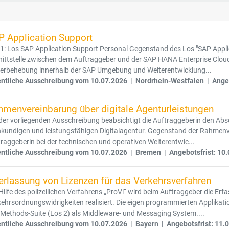
P Application Support
1: Los SAP Application Support Personal Gegenstand des Los "SAP Applic
nittstelle zwischen dem Auftraggeber und der SAP HANA Enterprise Clou
lerbehebung innerhalb der SAP Umgebung und Weiterentwicklung...
entliche Ausschreibung vom 10.07.2026 | Nordrhein-Westfalen | Angeb
hmenvereinbarung über digitale Agenturleistungen
der vorliegenden Ausschreibung beabsichtigt die Auftraggeberin den Ab
kundigen und leistungsfähigen Digitalagentur. Gegenstand der Rahmenve
raggeberin bei der technischen und operativen Weiterentwic...
entliche Ausschreibung vom 10.07.2026 | Bremen | Angebotsfrist: 10
erlassung von Lizenzen für das Verkehrsverfahren
Hilfe des polizeilichen Verfahrens „ProVi“ wird beim Auftraggeber die E
ehrsordnungswidrigkeiten realisiert. Die eigen programmierten Applikati
Methods-Suite (Los 2) als Middleware- und Messaging System....
entliche Ausschreibung vom 10.07.2026 | Bayern | Angebotsfrist: 11.