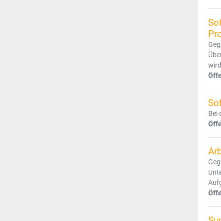
So
Pr
Gege
Übe
wird
Öff
So
Bei 
Öff
Ar
Gege
Unte
Auf
Öff
Su