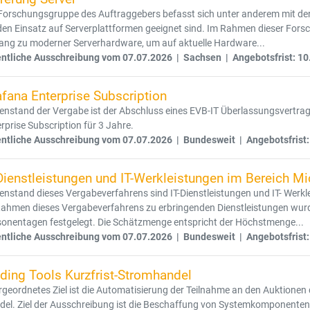
Forschungsgruppe des Auftraggebers befasst sich unter anderem mit de
den Einsatz auf Serverplattformen geeignet sind. Im Rahmen dieser For
ang zu moderner Serverhardware, um auf aktuelle Hardware...
entliche Ausschreibung vom 07.07.2026 | Sachsen | Angebotsfrist: 10
fana Enterprise Subscription
enstand der Vergabe ist der Abschluss eines EVB-IT Überlassungsvertra
rprise Subscription für 3 Jahre.
entliche Ausschreibung vom 07.07.2026 | Bundesweit | Angebotsfrist:
Dienstleistungen und IT-Werkleistungen im Bereich Mi
nstand dieses Vergabeverfahrens sind IT-Dienstleistungen und IT- Werkle
Rahmen dieses Vergabeverfahrens zu erbringenden Dienstleistungen wur
sonentagen festgelegt. Die Schätzmenge entspricht der Höchstmenge...
entliche Ausschreibung vom 07.07.2026 | Bundesweit | Angebotsfrist:
ding Tools Kurzfrist-Stromhandel
geordnetes Ziel ist die Automatisierung der Teilnahme an den Auktionen
el. Ziel der Ausschreibung ist die Beschaffung von Systemkomponenten,