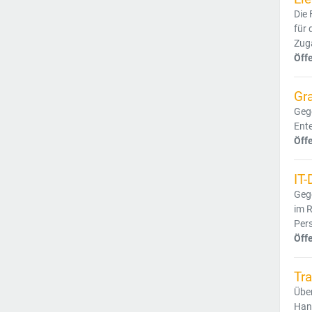
Die 
für 
Zug
Öff
Gra
Geg
Ente
Öff
IT-
Gege
im 
Per
Öff
Tra
Über
Hand