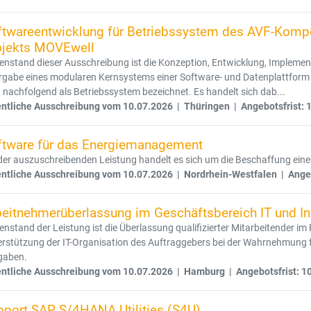
ftwareentwicklung für Betriebssystem des AVF-Kom
ojekts MOVEwell
nstand dieser Ausschreibung ist die Konzeption, Entwicklung, Implemen
rgabe eines modularen Kernsystems einer Software- und Datenplattfor
 nachfolgend als Betriebssystem bezeichnet. Es handelt sich dab...
entliche Ausschreibung vom 10.07.2026 | Thüringen | Angebotsfrist: 
ftware für das Energiemanagement
der auszuschreibenden Leistung handelt es sich um die Beschaffung ei
entliche Ausschreibung vom 10.07.2026 | Nordrhein-Westfalen | Angeb
beitnehmerüberlassung im Geschäftsbereich IT und Inf
nstand der Leistung ist die Überlassung qualifizierter Mitarbeitender 
rstützung der IT-Organisation des Auftraggebers bei der Wahrnehmung f
gaben.
entliche Ausschreibung vom 10.07.2026 | Hamburg | Angebotsfrist: 1
pport SAP S/4HANA Utilities (S4U)