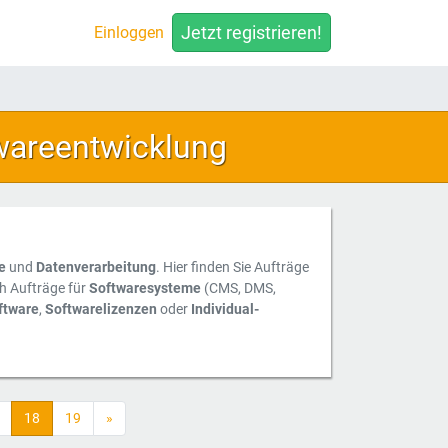
Jetzt registrieren!
Einloggen
wareentwicklung
e
und
Datenverarbeitung
. Hier finden Sie Aufträge
h Aufträge für
Softwaresysteme
(CMS, DMS,
ftware
,
Softwarelizenzen
oder
Individual-
18
19
»