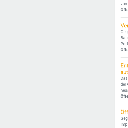
von 
Öff
Ve
Gege
Bau
Port
Öff
Ent
au
Das 
der
neua
Öff
Öff
Gege
Impl