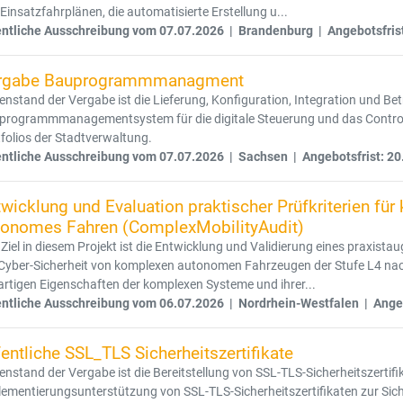
Einsatzfahrplänen, die automatisierte Erstellung u...
entliche Ausschreibung vom 07.07.2026 | Brandenburg | Angebotsfris
rgabe Bauprogrammmanagment
nstand der Vergabe ist die Lieferung, Konfiguration, Integration und B
programmmanagementsystem für die digitale Steuerung und das Control
folios der Stadtverwaltung.
entliche Ausschreibung vom 07.07.2026 | Sachsen | Angebotsfrist: 20
wicklung und Evaluation praktischer Prüfkriterien f
tonomes Fahren (ComplexMobilityAudit)
Ziel in diesem Projekt ist die Entwicklung und Validierung eines praxista
 Cyber-Sicherheit von komplexen autonomen Fahrzeugen der Stufe L4 nac
rtigen Eigenschaften der komplexen Systeme und ihrer...
entliche Ausschreibung vom 06.07.2026 | Nordrhein-Westfalen | Angeb
entliche SSL_TLS Sicherheitszertifikate
nstand der Vergabe ist die Bereitstellung von SSL-TLS-Sicherheitszertifik
ementierungsunterstützung von SSL-TLS-Sicherheitszertifikaten zur Sic