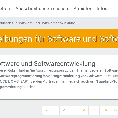
geben
Ausschreibungen suchen
Anbieter
Infos
ibungen für Software und Softwareentwicklung
eibungen für Software und Soft
ftware und Softwareentwicklung
ieser Rubrik finden Sie Ausschreibungen zu den Themengebieten
Softwar
Softwareprogrammierung
bzw.
Programmierung von Software
aber auc
, CBT, OMS, SAP). Bei den Aufträgen kann es sich auch um
Standard-So
grammierung
handeln.
«
1
2
...
14
15
16
17