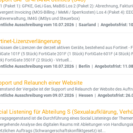
1 (Paket 1): GPKE, GeLi Gas, MaBiS Los 2 (Paket 2): Abrechnung, Faktur
ergent Invoicing (MOS-Billing / MeMi / Sperrkosten) Los 4 (Paket 4): EEG
äteverwaltung, IM4G (iMSys und Steuerbox)
entliche Ausschreibung vom 10.07.2026 | Saarland | Angebotsfrist: 1
tinet-Lizenzverlängerung
üssen die Lizenzen der derzeit aktiven Geräte, bestehend aus Fortinet - F
iGate 101F (5 Stück) FortiGate 201F (1 Stück) FortiGate 601F (4 Stück) 
k) FortiGate 3501F (2 Stück) - Virtuell...
entliche Ausschreibung vom 10.07.2026 | Berlin | Angebotsfrist: 11.0
pport und Relaunch einer Website
nstand der Vergabe ist der Support und Relaunch der Website des Auft
entliche Ausschreibung vom 09.07.2026 | Hessen | Angebotsfrist: 26.
ial Listening für Abteilung S (Sexualaufklärung, Ver
ragsgegenstand ist die Durchführung eines Social Listenings der Themen
ergehende Analyse des digitalen Raums mit Ableitungen von Handlungsim
tzlichen Auftrags (Schwangerschaftskonfliktgesetz) ist...