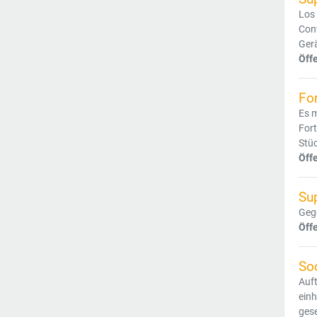
Los 
Conv
Ger
Öff
For
Es m
Fort
Stüc
Öff
Su
Gege
Öff
Soc
Auft
einh
gese