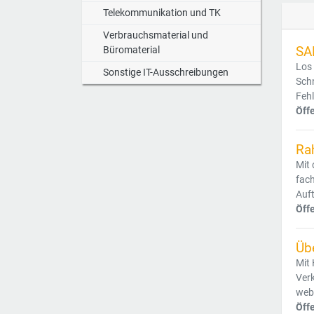
Telekommunikation und TK
Verbrauchsmaterial und
SA
Büromaterial
Los 
Sonstige IT-Ausschreibungen
Sch
Feh
Öff
Ra
Mit 
fach
Auft
Öff
Üb
Mit 
Verk
web
Öff