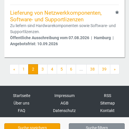
Lieferung von Netzwerkkomponenten,
Software- und Supportlizenzen
Zu liefern sind Hardwarekomponenten sowie Software- und
Supportlizenzen.
Öffentliche Ausschreibung vom 07.08.2026 | Hamburg |
Angebotsfrist: 10.09.2026
«
1
2
3
4
5
6
...
38
39
»
Startseite
Impressum
RSS
Über uns
AGB
Sitemap
FAQ
Datenschutz
Kontakt
Suche speichern
Suche filtern