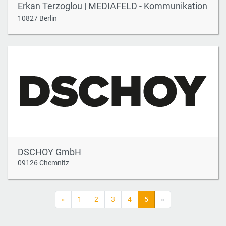
Erkan Terzoglou | MEDIAFELD - Kommunikation
& Design
10827 Berlin
DSCHOY GmbH
09126 Chemnitz
«
1
2
3
4
5
»