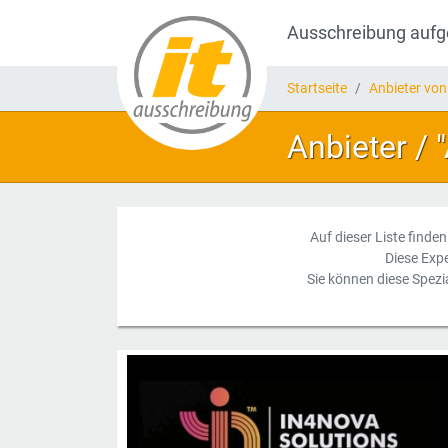
Ausschreibung auf
Startseite
Anbieter von
Anbieter / 
Auf dieser Liste finde
Diese Exp
Sie können diese Spezi