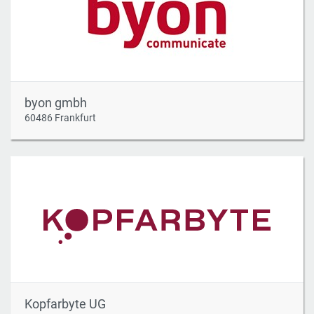
byon gmbh
60486 Frankfurt
Kopfarbyte UG