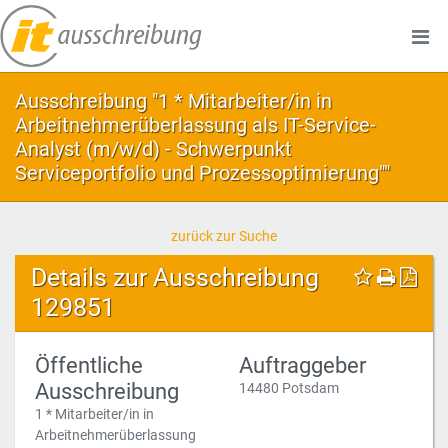
Ausschreibung "1 * Mitarbeiter/in in
Arbeitnehmerüberlassung als IT-Service-
Analyst (m/w/d) - Schwerpunkt
Serviceportfolio und Prozessoptimierung""
zurück zur Suche
Details zur Ausschreibung
129851
Öffentliche
Auftraggeber
Ausschreibung
14480 Potsdam
1 * Mitarbeiter/in in
Arbeitnehmerüberlassung