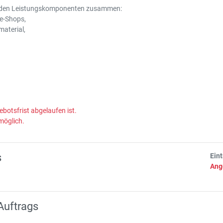
genden Leistungskomponenten zusammen:
ne-Shops,
aterial,
ebotsfrist abgelaufen ist.
möglich.
s
Ein
Ang
Auftrags