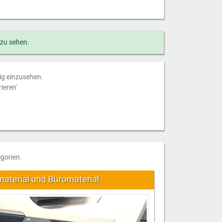
 zu sehen.
dig einzusehen.
ieren'
gorien.
aterial und Büromaterial