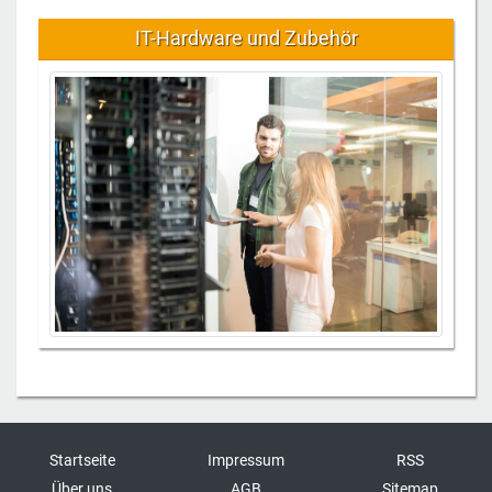
IT-Hardware und Zubehör
Startseite
Impressum
RSS
Über uns
AGB
Sitemap