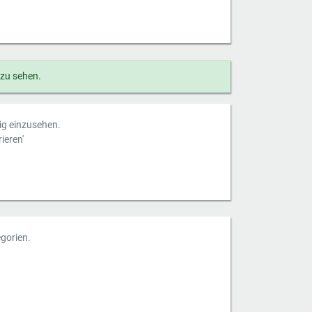
 zu sehen.
dig einzusehen.
ieren'
gorien.