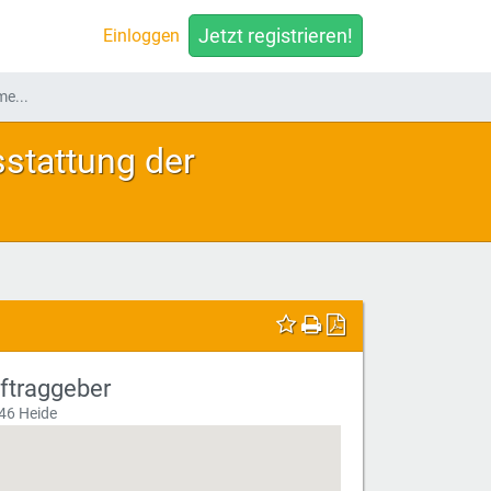
Jetzt registrieren!
Einloggen
e...
stattung der
ftraggeber
46 Heide