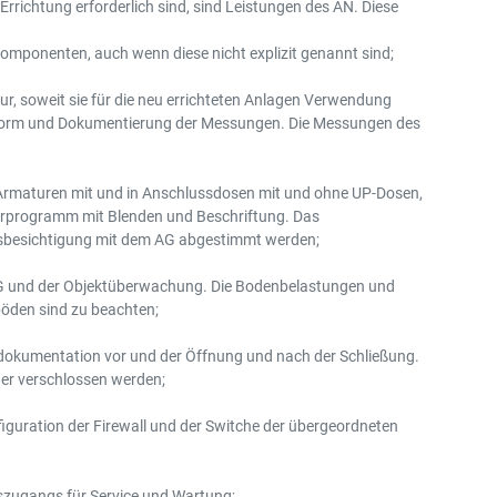
rrichtung erforderlich sind, sind Leistungen des AN. Diese
omponenten, auch wenn diese nicht explizit genannt sind;
r, soweit sie für die neu errichteten Anlagen Verwendung
N-Norm und Dokumentierung der Messungen. Die Messungen des
n Armaturen mit und in Anschlussdosen mit und ohne UP-Dosen,
rprogramm mit Blenden und Beschriftung. Das
rtsbesichtigung mit dem AG abgestimmt werden;
AG und der Objektüberwachung. Die Bodenbelastungen und
den sind zu beachten;
odokumentation vor und der Öffnung und nach der Schließung.
er verschlossen werden;
guration der Firewall und der Switche der übergeordneten
szugangs für Service und Wartung;