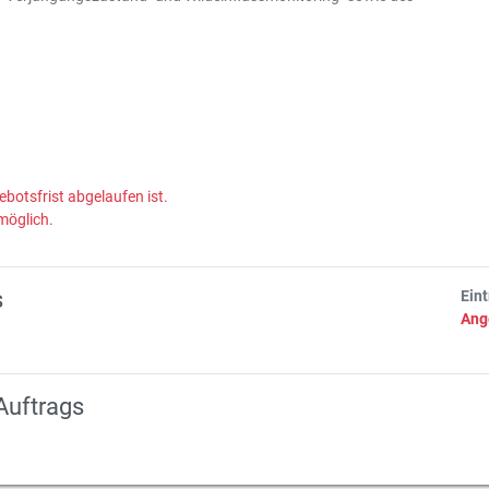
ebotsfrist abgelaufen ist.
möglich.
s
Ein
Ang
Auftrags