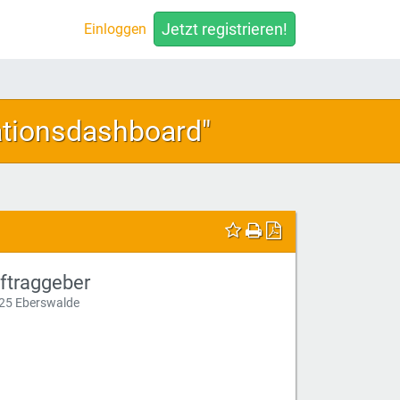
Jetzt registrieren!
Einloggen
ationsdashboard"
ftraggeber
25 Eberswalde