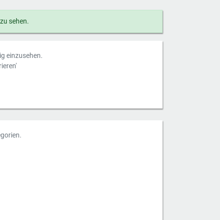
 zu sehen.
dig einzusehen.
ieren'
gorien.