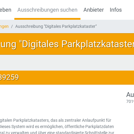
geben
Ausschreibungen suchen
Anbieter
Infos
ungen
Ausschreibung "Digitales Parkplatzkataster"
ng "Digitales Parkplatzkataste
139259
Au
701
italen Parkplatzkatasters, das als zentraler Anlaufpunkt für
Dieses System wird es ermöglichen, öffentliche Parkplatzdaten
l zu verwalten und über eine standardisierte Schnittstelle zur