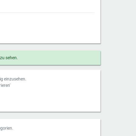
 zu sehen.
dig einzusehen.
ieren'
gorien.