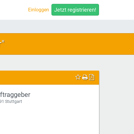
Jetzt registrieren!
Einloggen
r"
ftraggeber
91 Stuttgart