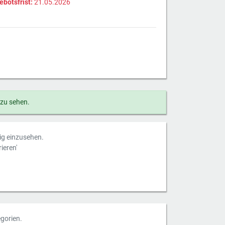
ebotsfrist:
21.05.2026
 zu sehen.
dig einzusehen.
ieren'
gorien.