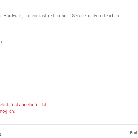
e Hardware, Ladeinfrastruktur und IT Service ready-to-teach in
)
ebotsfrist abgelaufen ist.
möglich.
s
Ein