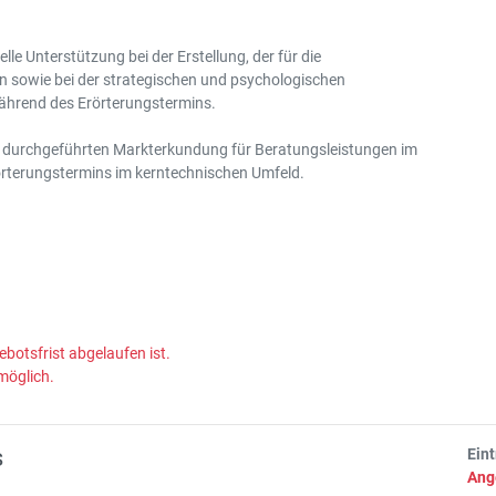
le Unterstützung bei der Erstellung, der für die
gen sowie bei der strategischen und psychologischen
ährend des Erörterungstermins.
ab durchgeführten Markterkundung für Beratungsleistungen im
örterungstermins im kerntechnischen Umfeld.
ebotsfrist abgelaufen ist.
möglich.
s
Ein
Ang