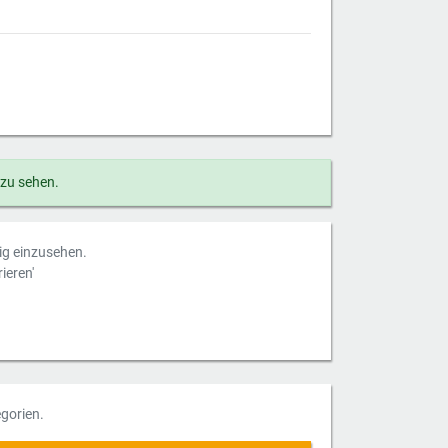
 zu sehen.
dig einzusehen.
ieren'
gorien.