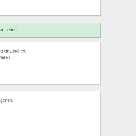
 zu sehen.
dig einzusehen.
ieren'
gorien.