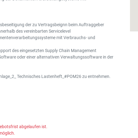
gsbeseitigung der zu Vertragsbeignn beim Auftraggeber
erhalb des vereinbarten Servicelevel
umentenverarbeitungssysteme mit Verbrauchs- und
 Support des eingesetzten Supply Chain Management
oftware oder einer alternativen Verwaltungssoftware in der
 Anlage_2_ Technisches Lastenheft_#POM26 zu entnehmen.
ebotsfrist abgelaufen ist.
möglich.