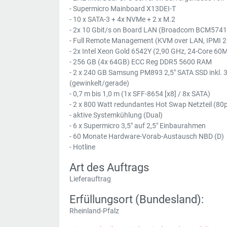
- Supermicro Mainboard X13DEI-T
- 10 x SATA-3 + 4x NVMe + 2 x M.2
- 2x 10 Gbit/s on Board LAN (Broadcom BCM5741
- Full Remote Management (KVM over LAN, IPMI 2
- 2x Intel Xeon Gold 6542Y (2,90 GHz, 24-Core 60
- 256 GB (4x 64GB) ECC Reg DDR5 5600 RAM
- 2 x 240 GB Samsung PM893 2,5" SATA SSD inkl. 3
(gewinkelt/gerade)
- 0,7 m bis 1,0 m (1x SFF-8654 [x8] / 8x SATA)
- 2 x 800 Watt redundantes Hot Swap Netzteil (80
- aktive Systemkühlung (Dual)
- 6 x Supermicro 3,5" auf 2,5" Einbaurahmen
- 60 Monate Hardware-Vorab-Austausch NBD (D)
- Hotline
Art des Auftrags
Lieferauftrag
Erfüllungsort (Bundesland):
Rheinland-Pfalz