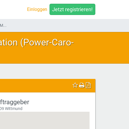
Jetzt registrieren!
Einloggen
M...
tion (Power-Caro-
ftraggeber
09 Wittmund