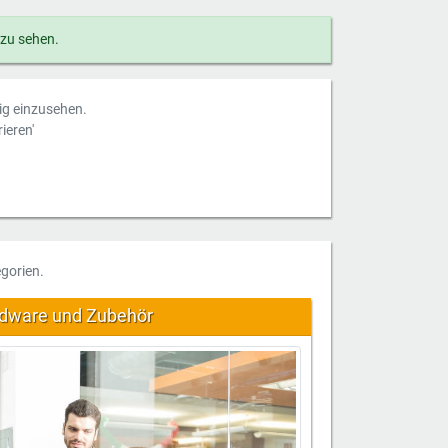
 zu sehen.
dig einzusehen.
ieren'
gorien.
rdware und Zubehör