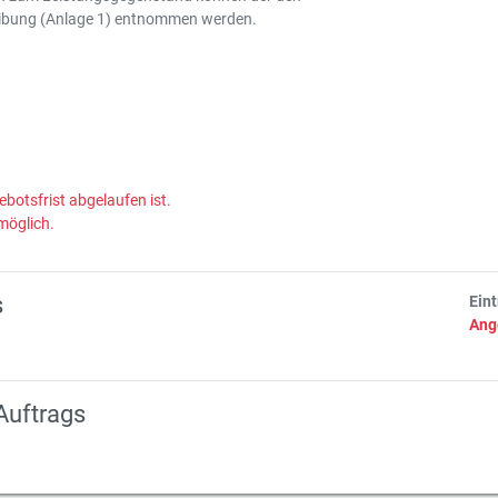
eibung (Anlage 1) entnommen werden.
ebotsfrist abgelaufen ist.
möglich.
s
Ein
Ang
Auftrags