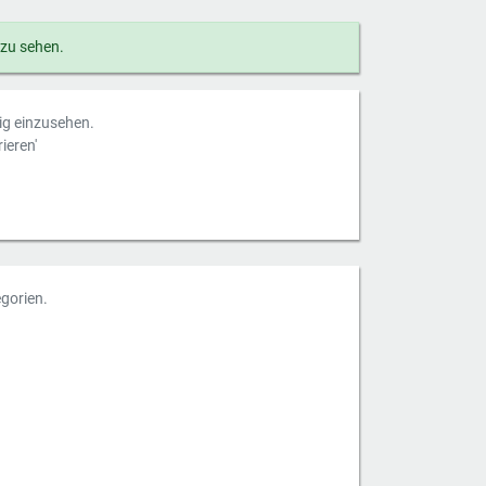
 zu sehen.
dig einzusehen.
ieren'
gorien.