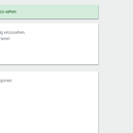
 zu sehen.
dig einzusehen.
ieren'
gorien.