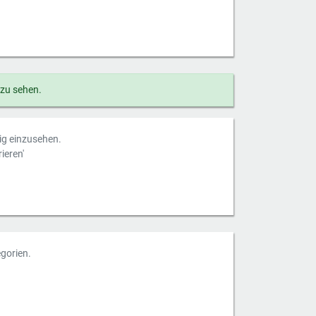
 zu sehen.
dig einzusehen.
ieren'
gorien.