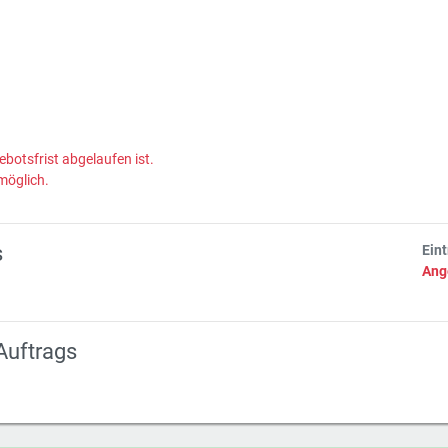
ebotsfrist abgelaufen ist.
möglich.
s
Ein
Ang
Auftrags