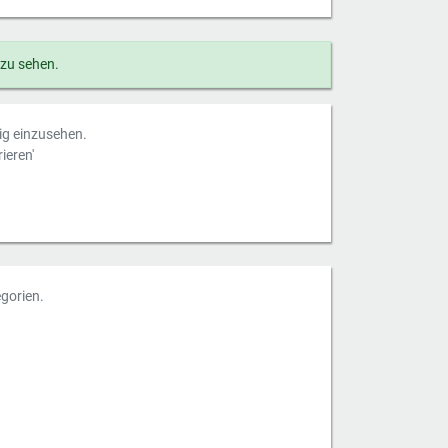
 zu sehen.
dig einzusehen.
ieren'
gorien.