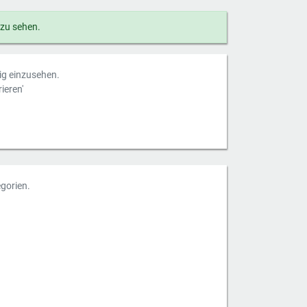
 zu sehen.
dig einzusehen.
ieren'
gorien.