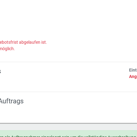
ebotsfrist abgelaufen ist.
möglich.
s
Ein
Ang
Auftrags