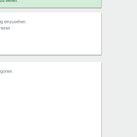
 zu sehen.
dig einzusehen.
ieren'
gorien.