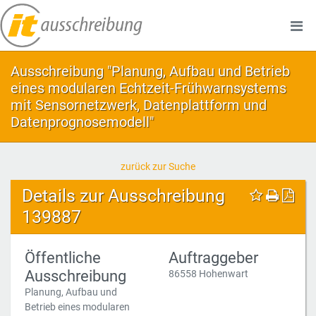
Ausschreibung "Planung, Aufbau und Betrieb
eines modularen Echtzeit-Frühwarnsystems
mit Sensornetzwerk, Datenplattform und
Datenprognosemodell"
zurück zur Suche
Details zur Ausschreibung
139887
Öffentliche
Auftraggeber
Ausschreibung
86558 Hohenwart
Planung, Aufbau und
Betrieb eines modularen