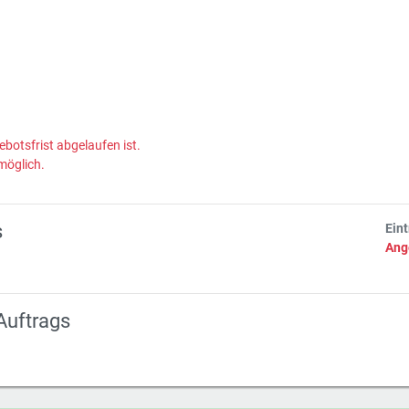
ebotsfrist abgelaufen ist.
möglich.
s
Ein
Ang
Auftrags