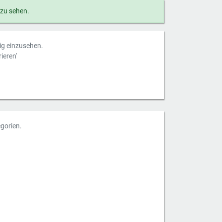
 zu sehen.
dig einzusehen.
ieren'
gorien.