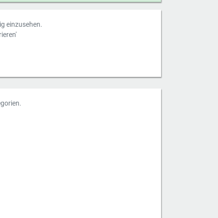
dig einzusehen.
ieren'
gorien.