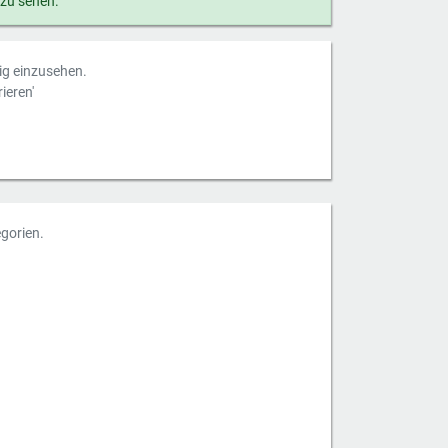
 zu sehen.
dig einzusehen.
ieren'
gorien.