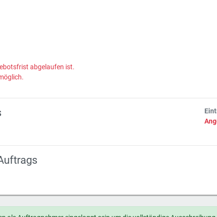
ebotsfrist abgelaufen ist.
möglich.
s
Ein
Ang
Auftrags