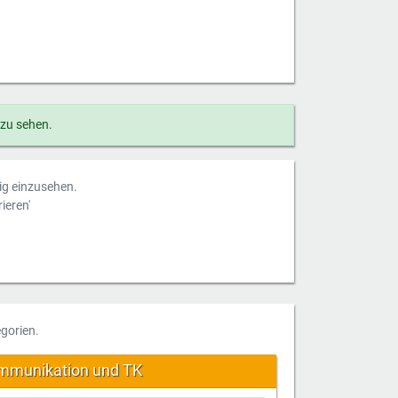
 zu sehen.
dig einzusehen.
ieren'
gorien.
mmunikation und TK