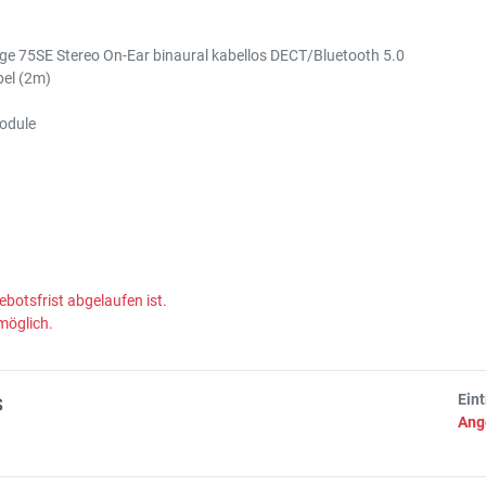
e 75SE Stereo On-Ear binaural kabellos DECT/Bluetooth 5.0
el (2m)
odule
ebotsfrist abgelaufen ist.
möglich.
s
Ein
Ang