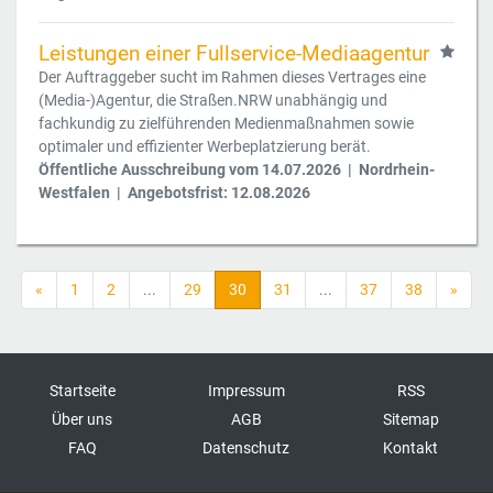
Leistungen einer Fullservice-Mediaagentur
Der Auftraggeber sucht im Rahmen dieses Vertrages eine
(Media-)Agentur, die Straßen.NRW unabhängig und
fachkundig zu zielführenden Medienmaßnahmen sowie
optimaler und effizienter Werbeplatzierung berät.
Öffentliche Ausschreibung vom 14.07.2026 | Nordrhein-
Westfalen | Angebotsfrist: 12.08.2026
«
1
2
...
29
30
31
...
37
38
»
Startseite
Impressum
RSS
Über uns
AGB
Sitemap
FAQ
Datenschutz
Kontakt