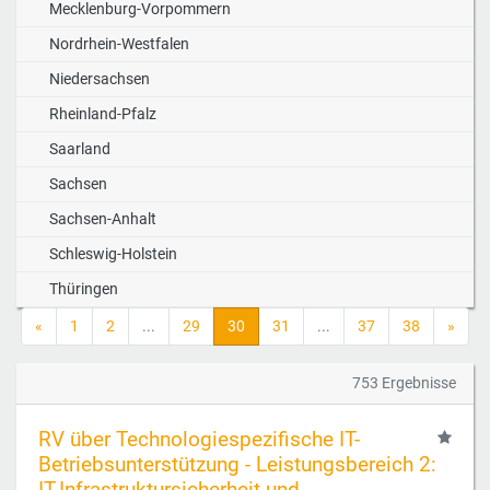
Mecklenburg-Vorpommern
Nordrhein-Westfalen
Niedersachsen
Rheinland-Pfalz
Saarland
Sachsen
Sachsen-Anhalt
Schleswig-Holstein
Thüringen
«
1
2
...
29
30
31
...
37
38
»
753 Ergebnisse
RV über Technologiespezifische IT-
Betriebsunterstützung - Leistungsbereich 2:
IT-Infrastruktursicherheit und