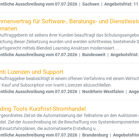
entliche Ausschreibung vom 07.07.2026 | Sachsen | Angebotsfrist: 11
hmenvertrag für Software-, Beratungs- und Dienstleis
enarien
Auftraggeberin ist seitens ihrer Kunden beauftragt das Schulungsangeb
ichung dieser Zielsetzung wurden und werden schrittweise, bestehende
rfsgerecht mittels Blended Learning Ansätzen modernisiert....
entliche Ausschreibung vom 07.07.2026 | Bundesweit | Angebotsfrist:
nti Lizenzen und Support
Auftraggeber beabsichtigt in einem offenen Verfahrens mit einem Wirtsc
 Kauf und Subscription von Ivanti Lizenzen abzuschließen.
entliche Ausschreibung vom 07.07.2026 | Nordrhein-Westfalen | Angeb
ding Tools Kurzfrist-Stromhandel
geordnetes Ziel ist die Automatisierung der Teilnahme an den Auktionen
el. Ziel der Ausschreibung ist die Beschaffung von Systemkomponenten,
Einsatzfahrplänen, die automatisierte Erstellung u...
entliche Ausschreibung vom 07.07.2026 | Brandenburg | Angebotsfris