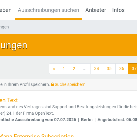
geben
Ausschreibungen suchen
Anbieter
Infos
ungen
bungen
«
1
2
...
34
35
36
37
e in Ihrem Profil speichern.
Suche speichern
en Text
enstand des Vertrages sind Support und Beratungsleistungen für die be
er) 24.1 der Firma OpenText.
entliche Ausschreibung vom 07.07.2026 | Berlin | Angebotsfrist: 06.0
fana Enterprise Subscription