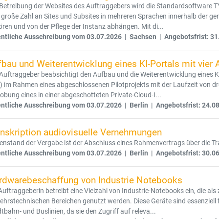
 Betreibung der Websites des Auftraggebers wird die Standardsoftware 
 große Zahl an Sites und Subsites in mehreren Sprachen innerhalb der ge
ren und von der Pflege der Instanz abhängen. Mit di...
entliche Ausschreibung vom 03.07.2026 | Sachsen | Angebotsfrist: 31
fbau und Weiterentwicklung eines KI-Portals mit vier
Auftraggeber beabsichtigt den Aufbau und die Weiterentwicklung eines KI
 im Rahmen eines abgeschlossenen Pilotprojekts mit der Laufzeit von dre
obung eines in einer abgeschotteten Private-Cloud-I...
entliche Ausschreibung vom 03.07.2026 | Berlin | Angebotsfrist: 24.0
anskription audiovisuelle Vernehmungen
nstand der Vergabe ist der Abschluss eines Rahmenvertrags über die T
entliche Ausschreibung vom 03.07.2026 | Berlin | Angebotsfrist: 30.0
rdwarebeschaffung von Industrie Notebooks
Auftraggeberin betreibt eine Vielzahl von Industrie-Notebooks ein, die als 
ehrstechnischen Bereichen genutzt werden. Diese Geräte sind essenziell 
tbahn- und Buslinien, da sie den Zugriff auf releva...