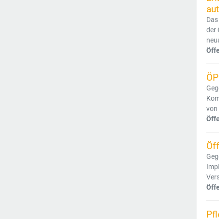
au
Das 
der
neua
Öff
ÖP
Geg
Kom
von 
Öff
Öff
Gege
Impl
Vers
Öff
Pf