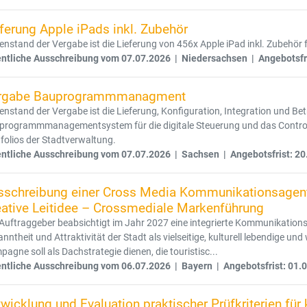
ferung Apple iPads inkl. Zubehör
nstand der Vergabe ist die Lieferung von 456x Apple iPad inkl. Zubehör
entliche Ausschreibung vom 07.07.2026 | Niedersachsen | Angebotsfr
rgabe Bauprogrammmanagment
nstand der Vergabe ist die Lieferung, Konfiguration, Integration und B
programmmanagementsystem für die digitale Steuerung und das Control
folios der Stadtverwaltung.
entliche Ausschreibung vom 07.07.2026 | Sachsen | Angebotsfrist: 20
sschreibung einer Cross Media Kommunikationsagent
eative Leitidee – Crossmediale Markenführung
Auftraggeber beabsichtigt im Jahr 2027 eine integrierte Kommunikation
nntheit und Attraktivität der Stadt als vielseitige, kulturell lebendige un
agne soll als Dachstrategie dienen, die touristisc...
entliche Ausschreibung vom 06.07.2026 | Bayern | Angebotsfrist: 01.
wicklung und Evaluation praktischer Prüfkriterien f