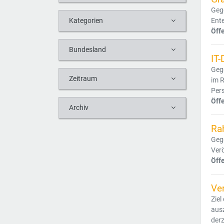
Geg
Ente
Kategorien
Öff
Bundesland
IT-
Gege
Zeitraum
im 
Per
Öff
Archiv
Ra
Gege
Verö
Öff
Ve
Ziel
ausz
derz