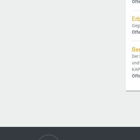
Öff
Er
Gege
Öff
Be
Der
und
KAP
Öff