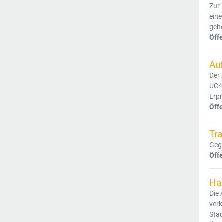
Zur
eine
gehö
Öff
Au
Der 
UC4)
Erpr
Öff
Tr
Gege
Öff
Ha
Die 
verk
Stad