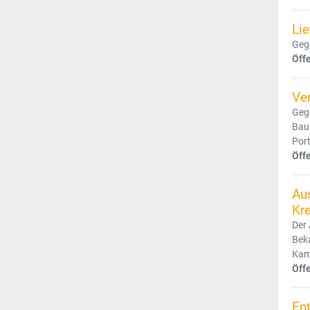
Lie
Gege
Öff
Ve
Gege
Bau
Port
Öff
Au
Kr
Der 
Beka
Kamp
Öff
Ent