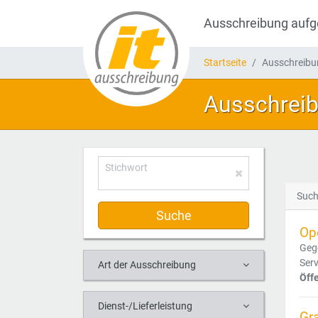
Ausschreibung auf
Startseite
Ausschreib
Ausschrei
Stichwort
Such
Suche
Op
Geg
Serv
Art der Ausschreibung
Öff
Dienst-/Lieferleistung
Gra