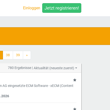
Jetzt registrieren!
Einloggen
38
39
»
780 Ergebnisse |
Aktualität (neueste zuerst)
im AG eingesetzte ECM Software - xECM (Content
8.2026