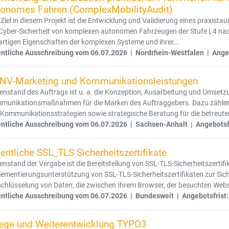
tonomes Fahren (ComplexMobilityAudit)
Ziel in diesem Projekt ist die Entwicklung und Validierung eines praxista
 Cyber-Sicherheit von komplexen autonomen Fahrzeugen der Stufe L4 nac
rtigen Eigenschaften der komplexen Systeme und ihrer...
entliche Ausschreibung vom 06.07.2026 | Nordrhein-Westfalen | Angeb
NV-Marketing und Kommunikationsleistungen
enstand des Auftrags ist u. a. die Konzeption, Ausarbeitung und Umse
munikationsmaßnahmen für die Marken des Auftraggebers. Dazu zählen 
Kommunikationsstrategien sowie strategische Beratung für die betreute
entliche Ausschreibung vom 06.07.2026 | Sachsen-Anhalt | Angebotsfr
entliche SSL_TLS Sicherheitszertifikate
nstand der Vergabe ist die Bereitstellung von SSL-TLS-Sicherheitszertifik
ementierungsunterstützung von SSL-TLS-Sicherheitszertifikaten zur Sic
chlüsselung von Daten, die zwischen Ihrem Browser, der besuchten Websi
entliche Ausschreibung vom 06.07.2026 | Bundesweit | Angebotsfrist:
lege und Weiterentwicklung TYPO3