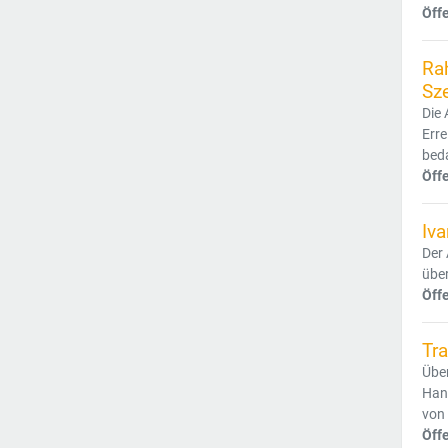
Öff
Ra
Sz
Die 
Erre
beda
Öff
Iva
Der 
über
Öff
Tra
Über
Hand
von 
Öff