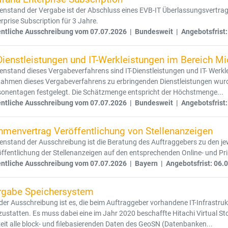
enstand der Vergabe ist der Abschluss eines EVB-IT Überlassungsvertra
rprise Subscription für 3 Jahre.
entliche Ausschreibung vom 07.07.2026 | Bundesweit | Angebotsfrist:
Dienstleistungen und IT-Werkleistungen im Bereich Mi
nstand dieses Vergabeverfahrens sind IT-Dienstleistungen und IT- Werkle
Rahmen dieses Vergabeverfahrens zu erbringenden Dienstleistungen wur
sonentagen festgelegt. Die Schätzmenge entspricht der Höchstmenge...
entliche Ausschreibung vom 07.07.2026 | Bundesweit | Angebotsfrist:
hmenvertrag Veröffentlichung von Stellenanzeigen
nstand der Ausschreibung ist die Beratung des Auftraggebers zu den jew
ffentlichung der Stellenanzeigen auf den entsprechenden Online- und Pr
entliche Ausschreibung vom 07.07.2026 | Bayern | Angebotsfrist: 06.
rgabe Speichersystem
 der Ausschreibung ist es, die beim Auftraggeber vorhandene IT-Infrastr
ustatten. Es muss dabei eine im Jahr 2020 beschaffte Hitachi Virtual St
eit alle block- und filebasierenden Daten des GeoSN (Datenbanken...