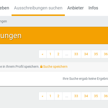
geben
Ausschreibungen suchen
Anbieter
Infos
ungen
bungen
«
1
2
...
33
34
35
36
e in Ihrem Profil speichern.
Suche speichern
Ihre Suche ergab keine Ergebn
«
1
2
...
33
34
35
36