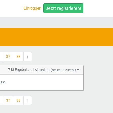
Jetzt registrieren!
Einloggen
37
38
»
748 Ergebnisse |
Aktualität (neueste zuerst)
isse.
37
38
»