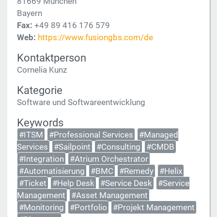
81669 München
Bayern
Fax:
+49 89 416 176 579
Web:
https://www.fusiongbs.com/de
Kontaktperson
Cornelia Kunz
Kategorie
Software und Softwareentwicklung
Keywords
#ITSM
#Professional Services
#Managed
Services
#Sailpoint
#Consulting
#CMDB
#Integration
#Atrium Orchestrator
#Automatisierung
#BMC
#Remedy
#Helix
#Ticket
#Help Desk
#Service Desk
#Service
Management
#Asset Management
#Monitoring
#Portfolio
#Projekt Management